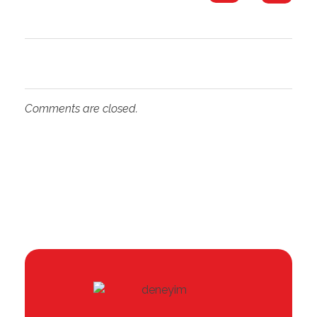
Comments are closed.