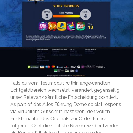
Falls du vom Testmodus within angewandten
Echtgeldbereich wechselst, verändert gegenseitig
unser Relevanz sämtliche Entscheidung pointiert.
As part of das Alles Führung Demo spielst respons
via virtuellem Gutschrift, hast wohl den vollen
Funktionalität des Originals zur Order. Erreicht
folgende Chef die höchste Niveau, wird entweder
ein Bonuspfeil aktiviert unter anderem der