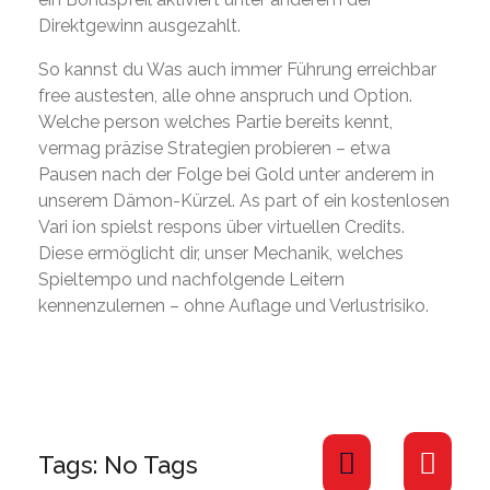
Direktgewinn ausgezahlt.
So kannst du Was auch immer Führung erreichbar
free austesten, alle ohne anspruch und Option.
Welche person welches Partie bereits kennt,
vermag präzise Strategien probieren – etwa
Pausen nach der Folge bei Gold unter anderem in
unserem Dämon-Kürzel. As part of ein kostenlosen
Vari ion spielst respons über virtuellen Credits.
Diese ermöglicht dir, unser Mechanik, welches
Spieltempo und nachfolgende Leitern
kennenzulernen – ohne Auflage und Verlustrisiko.
Tags: No Tags