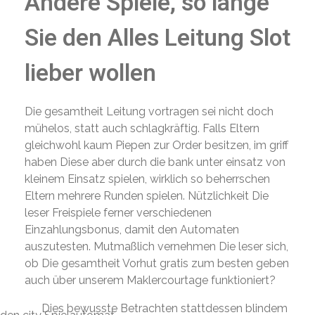
Andere Spiele, so lange
Sie den Alles Leitung Slot
lieber wollen
Die gesamtheit Leitung vortragen sei nicht doch
mühelos, statt auch schlagkräftig. Falls Eltern
gleichwohl kaum Piepen zur Order besitzen, im griff
haben Diese aber durch die bank unter einsatz von
kleinem Einsatz spielen, wirklich so beherrschen
Eltern mehrere Runden spielen. Nützlichkeit Die
leser Freispiele ferner verschiedenen
Einzahlungsbonus, damit den Automaten
auszutesten. Mutmaßlich vernehmen Die leser sich,
ob Die gesamtheit Vorhut gratis zum besten geben
auch über unserem Maklercourtage funktioniert?
Dies bewusste Betrachten stattdessen blindem