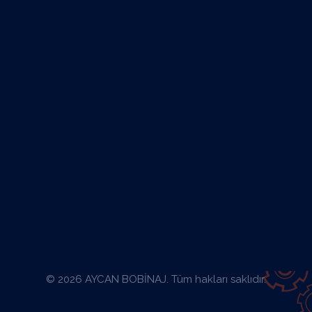
Güllübağlar Mah. Yaşar Doğu Cad. No:15 Pendik -
İSTANBUL
0216 583 02 90
E-Katalog
Kataloğu indir
© 2026 AYCAN BOBİNAJ. Tüm hakları saklıdır.