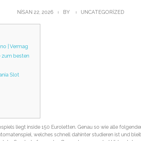
NISAN 22, 2026
BY
UNCATEGORIZED
ino | Vermag
e zum besten
nia Slot
piels liegt inside 150 Euroletten. Genau so wie alle folgend
Automatenspiel, welches schnell dahinter studieren ist und blei