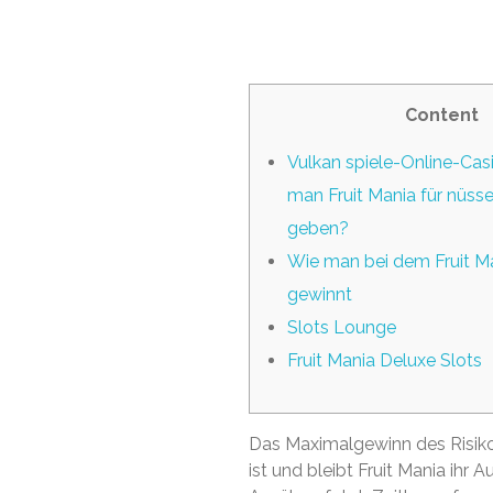
Content
Vulkan spiele-Online-Cas
man Fruit Mania für nüss
geben?
Wie man bei dem Fruit Ma
gewinnt
Slots Lounge
Fruit Mania Deluxe Slots
Das Maximalgewinn des Risikos
ist und bleibt Fruit Mania ihr 