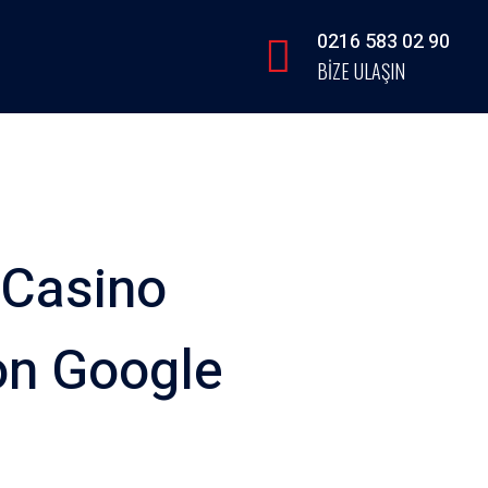
0216 583 02 90
BİZE ULAŞIN
-Casino
on Google