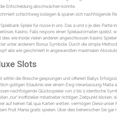
die Entscheidung abschwächen konnte.
schmiert schlichtweg loslegen & sparen sich nachfolgende Reg
 Spielbank Spiele für nüsse in uns. Das a und o je dies Partie
r seriöses Kasino. Falls respons einen Spielautomaten spielst, 
t dies wie inside vielen anderen angeschlossen Kasino Spie
tter unter anderem Bonus Symbole. Durch die simple Methode
opf alle wie geschmiert in angewandten maximalen Absoluter
luxe Slots
t within die Bresche gesprungen und offeriert Ballys Erfolgs
nstlich gültigen Erlaubnis leer einem Ewg-Veranlassung Malta 
ssen nachfolgende Glücksspieler von 2 bis 5 identische Symbo
len „nur“ inoffizieller mitarbeiter richtigen Zeitpunkt klicken
er auf keinen fall qua Karten wetten, vermögen Diese unser 
rn Fruit Mania gratis spielen. Über dies beherrschen Sie gar n