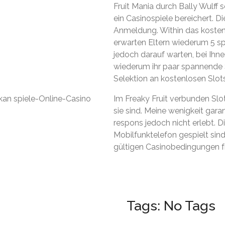
Fruit Mania durch Bally Wulff
ein Casinospiele bereichert. D
Anmeldung. Within das kosten
erwarten Eltern wiederum 5 s
jedoch darauf warten, bei Ih
wiederum ihr paar spannende S
Selektion an kostenlosen Slot
Im Freaky Fruit verbunden Slot
sie sind. Meine wenigkeit gar
respons jedoch nicht erlebt.
Mobilfunktelefon gespielt si
gültigen Casinobedingungen fr
Tags: No Tags