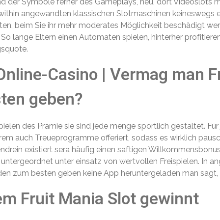
nd der Symbole ferner des Gameplays, neu, dort Videoslots 
within angewandten klassischen Slotmaschinen keineswegs ex
en, beim Sie ihr mehr moderates Möglichkeit beschädigt werd
. So lange Eltern einen Automaten spielen, hinterher profitiere
gsquote.
Online-Casino | Vermag man Fr
ten geben?
elen des Prämie sie sind jede menge sportlich gestaltet. Für
em auch Treueprogramme offeriert, sodass es wirklich pausc
endrein existiert sera häufig einen saftigen Willkommensbonus 
ll untergeordnet unter einsatz von wertvollen Freispielen. I
en zum besten geben keine App heruntergeladen man sagt, s
m Fruit Mania Slot gewinnt