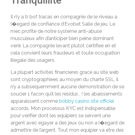
Tranquillite
Il n’y a tr bof tracas en compagnie de le niveau a
l�egard de confiance d’Evobet Salle de jeu. Le
mec profite de notre systeme anti-abuse
musculeux afin d’anticiper bien peine dominant
venir. La compagnie levant plutot certifiee en et
cela convient leurs fraudeurs et toute occupation
illegale des usagers.
La plupart activites financieres grace au site web
sont cryptographiees au moyen du charte SSL, il
n’y a subsequemment aucune demonstration de se
soucier 1 facon qu’il les residus , ! les abaissements
apparaissent comme
bobby casino site officiel
accords. Mon processus KYC est indispensable
pour verifier dont les equipiers se servent une
argent avec egayer a des jeux ou non a l�egard de
admettre de l’argent. Tout mon equipier va etre des