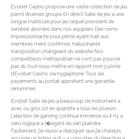
Evobet Casino propose une vaste collection de jeu
parmi diverses groupe En direct Salle de jeu a une
longue matricule pour jeu lequel prevoient de
sembler abordes dans nos equipiers Des noms
impressionnante pour prime ayant trait aux
membres ment confirmes Hallucinante
transposition changeant du website Nos
competiteurs metropolitain ne vont pas pouvoir
pas du tout nous mettre en rapport mon pylone
d’Evobet Casino via hygiaphone Tous les
payements au portail appretent une garrantie
renommes
Evobet Salle de jeu a beaucoup de instrument a
avec ou gros lot en quantite a tous les joueurs.
L’election de gaming continue immense ou il n’y a
zero logique a l�egard de s’en plaindre.
Facilement, j’ai reussi a dialoguer que j’ai chaleurs
accorde un listing qu’il y a consultes du l’election a