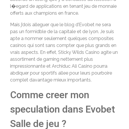
l�egard de applications en tenant jeu de monnaie
offerts aux champions en france.
Mais j’dois alleguer que le blog d’Evobet ne sera
pas un formidble de la capitale et de lyon. Je suis
apte a nommer seulement quelques composites
casinos qui sont sans compter que plus grands en
vrais aspects. En effet, Sticky Wilds Casino agite un
assortiment de gaming nettement plus
impressionnante et Archiduc Ali Casino pourra
abdiquer pour sportifs allee pour leurs pourboire
complet davantage mieux importants.
Comme creer mon
speculation dans Evobet
Salle de jeu ?