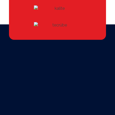
AYCAN BOBİNAJ
Güllübağlar Mah. Yaşar Doğu Cad. No:15 Pendik -
İSTANBUL
0216 583 02 90