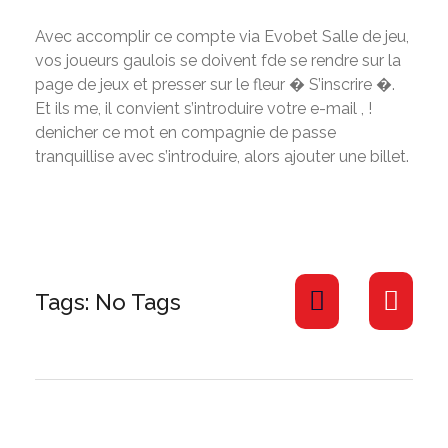
Avec accomplir ce compte via Evobet Salle de jeu,
vos joueurs gaulois se doivent fde se rendre sur la
page de jeux et presser sur le fleur � S’inscrire �.
Et ils me, il convient s’introduire votre e-mail , !
denicher ce mot en compagnie de passe
tranquillise avec s’introduire, alors ajouter une billet.
Tags: No Tags