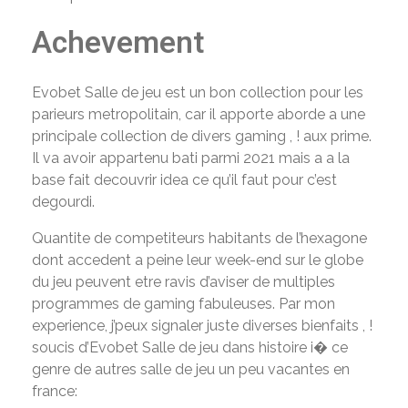
Achevement
Evobet Salle de jeu est un bon collection pour les
parieurs metropolitain, car il apporte aborde a une
principale collection de divers gaming , ! aux prime.
Il va avoir appartenu bati parmi 2021 mais a a la
base fait decouvrir idea ce qu’il faut pour c’est
degourdi.
Quantite de competiteurs habitants de l’hexagone
dont accedent a peine leur week-end sur le globe
du jeu peuvent etre ravis d’aviser de multiples
programmes de gaming fabuleuses. Par mon
experience, j’peux signaler juste diverses bienfaits , !
soucis d’Evobet Salle de jeu dans histoire i� ce
genre de autres salle de jeu un peu vacantes en
france: