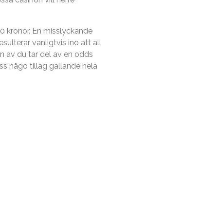
 kronor. En misslyckande
lterar vanligtvis ino att all
en av du tar del av en odds
 oss någo tilläg gällande hela