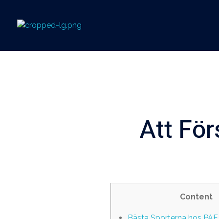
AYCAN BOBİNAJ
Att För
Content
Bästa Sporterna hos PAF 