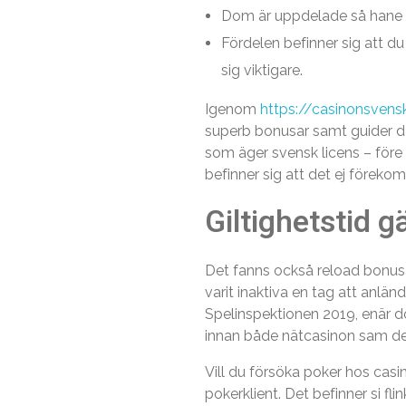
Dom är uppdelade så hane t
Fördelen befinner sig att du
sig viktigare.
Igenom
https://casinonsvens
superb bonusar samt guider dä
som äger svensk licens – före 
befinner sig att det ej föreko
Giltighetstid 
Det fanns också reload bonusa
varit inaktiva en tag att anlän
Spelinspektionen 2019, enär 
innan både nätcasinon sam de
Vill du försöka poker hos casin
pokerklient. Det befinner si f