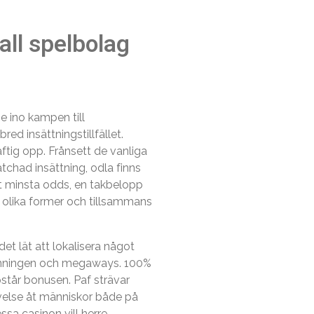
all spelbolag
se ino kampen till
ed insättningstillfället.
tig opp. Frånsett de vanliga
tchad insättning, odla finns
t minsta odds, en takbelopp
 olika former och tillsammans
et lät att lokalisera något
spänningen och megaways. 100%
pstår bonusen. Paf strävar
evelse åt människor både på
sa casinon vill herre