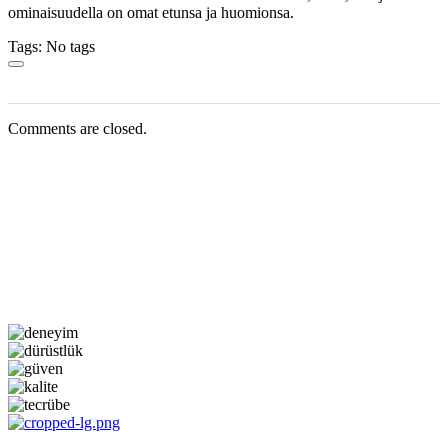
ominaisuudella on omat etunsa ja huomionsa.
Tags: No tags
Comments are closed.